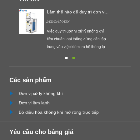
ông
Làm thế nào để duy trì đơn vị
ối
xử lý không khí tiêu chuẩn loại
2025/07/03
thẳng đứng?
ông
Việc duy trì đơn vị xử lý không khí
tiêu chuẩn loại thẳng đứng cần tập
ng
trung vào việc kiểm tra hệ thống lọc,
u.
trạng thái hoạt động của quạt và an
toàn điện, để đảm bảo hiệu quả và
háp
tuổi thọ dịch vụ của đơn vị.
 gió,
Các sản phẩm
n
Đơn vị xử lý không khí
....
Đơn vị làm lạnh
Bộ điều hòa không khí mở rộng trực tiếp
Yêu cầu cho bảng giá