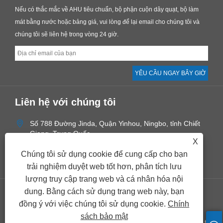
Nếu có thắc mắc về AHU tiêu chuẩn, bộ phận cuộn dây quạt, bộ làm
mát bằng nước hoặc bảng giá, vui lòng để lại email cho chúng tôi và
chúng tôi sẽ liên hệ trong vòng 24 giờ.
Liên hệ với chúng tôi
Số 788 Đường Jinda, Quận Yinhou, Ningbo, tỉnh Chiết
Giang, Trung Quốc
X
+86-574-28897800
Chúng tôi sử dụng cookie để cung cấp cho bạn
sales@ecoairnb.com
trải nghiệm duyệt web tốt hơn, phân tích lưu
lượng truy cập trang web và cá nhân hóa nội
dung. Bằng cách sử dụng trang web này, bạn
Links
Sitemap
RSS
XML
Chính sách bảo mật
đồng ý với việc chúng tôi sử dụng cookie.
Chính
sách bảo mật
Bản quyền © 2023 Công ty TNHH Công nghệ môi trường sinh thái